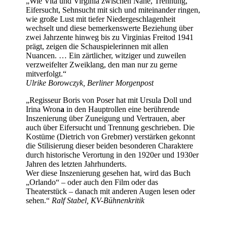
„Wie Vita und Virginia zwischen Nähe, Trennung,
Eifersucht, Sehnsucht mit sich und miteinander ringen,
wie große Lust mit tiefer Niedergeschlagenheit
wechselt und diese bemerkenswerte Beziehung über
zwei Jahrzente hinweg bis zu Virginias Freitod 1941
prägt, zeigen die Schauspielerinnen mit allen
Nuancen. … Ein zärtlicher, witziger und zuweilen
verzweifelter Zweiklang, den man nur zu gerne
mitverfolgt.“
Ulrike Borowczyk, Berliner Morgenpost
„Regisseur Boris von Poser hat mit Ursula Doll und
Irina Wron
a
in den Hauptrollen eine berührende
Inszenierung über Zuneigung und Vertrauen, aber
auch über Eifersucht und Trennung geschrieben. Die
Kostüme (Dietrich von Grebmer) verstärken gekonnt
die Stilisierung dieser beiden besonderen Charaktere
durch historische Verortung in den 1920er und 1930er
Jahren des letzten Jahrhunderts.
Wer diese Inszenierung gesehen hat, wird das Buch
„Orlando“ – oder auch den Film oder das
Theaterstück – danach mit anderen Augen lesen oder
sehen.“
Ralf Stabel, KV-Bühnenkritik