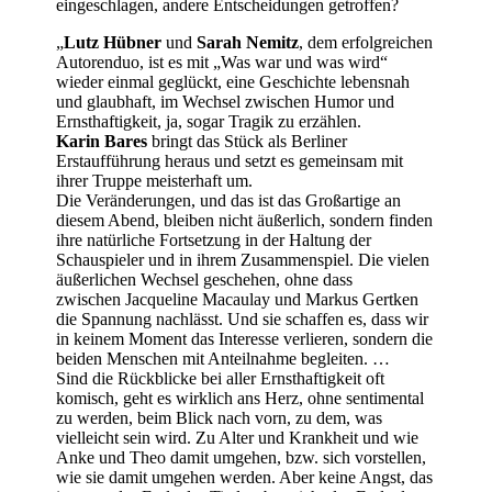
eingeschlagen, andere Entscheidungen getroffen?
„
Lutz Hübner
und
Sarah Nemitz
, dem erfolgreichen
Autorenduo, ist es mit „Was war und was wird“
wieder einmal geglückt, eine Geschichte lebensnah
und glaubhaft, im Wechsel zwischen Humor und
Ernsthaftigkeit, ja, sogar Tragik zu erzählen.
Karin Bares
bringt das Stück als Berliner
Erstaufführung heraus und setzt es gemeinsam mit
ihrer Truppe meisterhaft um.
Die Veränderungen, und das ist das Großartige an
diesem Abend, bleiben nicht äußerlich, sondern finden
ihre natürliche Fortsetzung in der Haltung der
Schauspieler und in ihrem Zusammenspiel. Die vielen
äußerlichen Wechsel geschehen, ohne dass
zwischen Jacqueline Macaulay und Markus Gertken
die Spannung nachlässt. Und sie schaffen es, dass wir
in keinem Moment das Interesse verlieren, sondern die
beiden Menschen mit Anteilnahme begleiten. …
Sind die Rückblicke bei aller Ernsthaftigkeit oft
komisch, geht es wirklich ans Herz, ohne sentimental
zu werden, beim Blick nach vorn, zu dem, was
vielleicht sein wird. Zu Alter und Krankheit und wie
Anke und Theo damit umgehen, bzw. sich vorstellen,
wie sie damit umgehen werden. Aber keine Angst, das